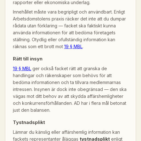
rapporter eller ekonomiska underlag.
Innehållet måste vara begripligt och användbart. Enligt
Arbetsdomstolens praxis räcker det inte att du dumpar
rådata utan förklaring — facket ska faktiskt kunna
använda informationen för att bedöma företagets
ställning. Otydlig eller ofullständig information kan
räknas som ett brott mot
19 § MBL
.
Rätt till insyn
19 § MBL
ger också facket rätt att granska de
handlingar och räkenskaper som behövs för att
bedöma informationen och ta tillvara medlemmarnas
intressen. Insynen är dock inte obegränsad — den ska
vägas mot ditt behov av att skydda affärshemligheter
och konkurrensförhållanden. AD har i flera mål betonat
just den balansen.
Tystnadsplikt
Lämnar du känslig eller affärshemlig information kan
fackets representanter åläggas
tystnadsplikt
enligt