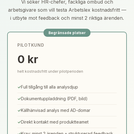
Vi söker HR-chefer, fackliga ombud och
arbetsgivare som vill testa Arbetslex kostnadsfritt —
i utbyte mot feedback och minst 2 riktiga ärenden.
Begränsade platser
PILOTKUND
0 kr
helt kostnadsfritt under pilotperioden
Full tillgång till alla analysdjup
Dokumentuppladdning (PDF, bild)
Källhänvisad analys med AD-domar
Direkt kontakt med produktteamet
Krav: minst 2 ärenden + strukturerad feedback