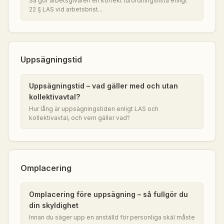
Så gör arbetsgivaren en korrekt turordningslista enligt
22 § LAS vid arbetsbrist...
Uppsägningstid
Uppsägningstid – vad gäller med och utan
kollektivavtal?
Hur lång är uppsägningstiden enligt LAS och
kollektivavtal, och vem gäller vad?
Omplacering
Omplacering före uppsägning – så fullgör du
din skyldighet
Innan du säger upp en anställd för personliga skäl måste