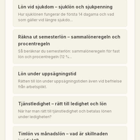
Lön vid sjukdom – sjuklön och sjukpenning
Hur sjuklönen fungerar de första 14 dagarna och vad
som gäller vid längre sjukdo...
Räkna ut semesterlön – sammalöneregeln och
procentregeln
Så beräknar du semesterlön: sammalöneregeln för fast
lön och procentregeln (12 %...
Lön under uppsägningstid
Rätten till lön under uppsägningstiden även vid befrielse
från arbetsplikt.
Tjänstledighet – rätt till ledighet och lön
När har man rätt till tjänstledighet och betalas lönen
under ledigheten?
Timlön vs månadslön – vad är skillnaden