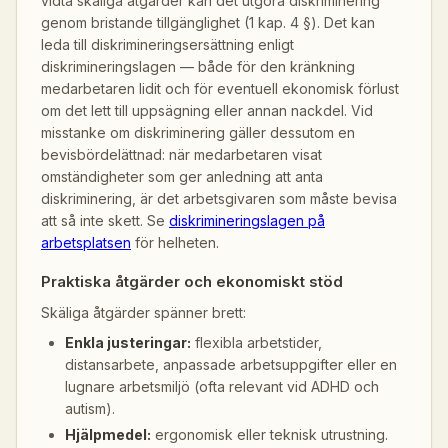
vidta skäliga åtgärder kan det utgöra diskriminering
genom bristande tillgänglighet (1 kap. 4 §). Det kan
leda till diskrimineringsersättning enligt
diskrimineringslagen — både för den kränkning
medarbetaren lidit och för eventuell ekonomisk förlust
om det lett till uppsägning eller annan nackdel. Vid
misstanke om diskriminering gäller dessutom en
bevisbördelättnad: när medarbetaren visat
omständigheter som ger anledning att anta
diskriminering, är det arbetsgivaren som måste bevisa
att så inte skett. Se
diskrimineringslagen på
arbetsplatsen
för helheten.
Praktiska åtgärder och ekonomiskt stöd
Skäliga åtgärder spänner brett:
Enkla justeringar:
flexibla arbetstider,
distansarbete, anpassade arbetsuppgifter eller en
lugnare arbetsmiljö (ofta relevant vid ADHD och
autism).
Hjälpmedel:
ergonomisk eller teknisk utrustning.