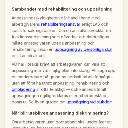
Sambandet med rehabilitering och uppsägning
Anpassningsskyldigheten går hand i hand med
arbetsgivarens
rehabiliteringsansvar
enligt LAS och
socialförsäkringsbalken. Om en anställd utvecklar en
funktionsnedsättning som påverkar arbetsförmågan
måste arbetsgivaren utreda anpassning och
rehabilitering
innan
en
uppsägning av personliga skäl
ens kan bli aktuell.
AD har i praxis krävt att arbetsgivaren kan visa att
anpassning inte var möjlig eller inte skälig. Att säga upp
en medarbetare på grund av nedsatt arbetsförmåga
utan att först ha utrett anpassning, rehabilitering och
omplacering
är ofta felaktigt — och kan leda till att
uppsägningen ogiltigförklaras eller att skadestånd
döms ut. Se även guiden om
uppsägning vid sjukdom
.
När blir utebliven anpassning diskriminering?
Om arbetsgivaren utan godtagbart skäl underlåter att