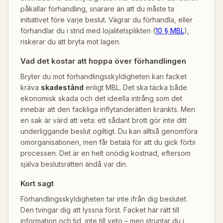
påkallar förhandling, snarare än att du måste ta
initiativet före varje beslut. Vägrar du förhandla, eller
förhandlar du i strid med lojalitetsplikten (
10 § MBL
),
riskerar du att bryta mot lagen.
Vad det kostar att hoppa över förhandlingen
Bryter du mot förhandlingsskyldigheten kan facket
kräva
skadestånd
enligt MBL. Det ska täcka både
ekonomisk skada och det ideella intrång som det
innebär att den fackliga inflytanderätten kränkts. Men
en sak är värd att veta: ett sådant brott gör inte ditt
underliggande beslut ogiltigt. Du kan alltså genomföra
omorganisationen, men får betala för att du gick förbi
processen. Det är en helt onödig kostnad, eftersom
själva beslutsrätten ändå var din.
Kort sagt
Förhandlingsskyldigheten tar inte ifrån dig beslutet.
Den tvingar dig att lyssna först. Facket har rätt till
information och tid, inte till veto – men struntar du i