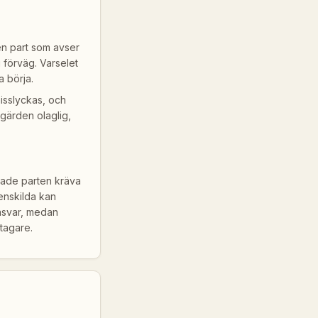
n part som avser
i förväg. Varselet
a börja.
misslyckas, och
tgärden olaglig,
bbade parten kräva
enskilda kan
ansvar, medan
stagare.