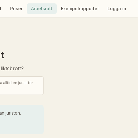
t
Priser
Arbetsrätt
Exempelrapporter
Logga in
ut
liktsbrott?
alltid en jurist för
n juristen.