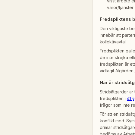
visst arbete e
varor/tjänster 
Fredspliktens 
Den viktigaste be
innebär att parter
kollektivavtal.
Fredsplikten gälle
de inte strejka ell
fredsplikten är et
vidtagit åtgärden,
När är stridsåtg
Stridsåtgärder är 
fredsplikten i
41 
frågor som inte re
För att en strids
konflikt med. Symp
primär stridsåtgä
bedöms av Arbet