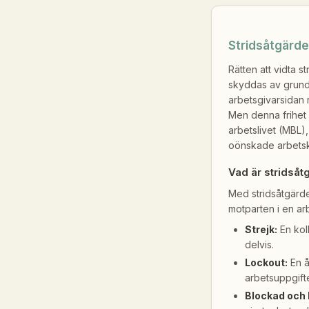
Stridsåtgärde
Rätten att vidta 
skyddas av grundl
arbetsgivarsidan r
Men denna frihet
arbetslivet (MBL),
oönskade arbetsko
Vad är stridsåt
Med stridsåtgärde
motparten i en arb
Strejk:
En koll
delvis.
Lockout:
En å
arbetsuppgifte
Blockad och 