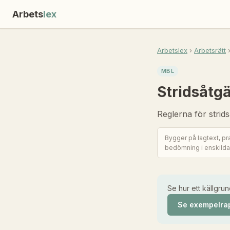
Arbets
lex
Arbetslex
›
Arbetsrätt
›
MBL
Stridsåtgä
Reglerna för strids
Bygger på lagtext, prax
bedömning i enskilda
Se hur ett källgrun
Se exempelra