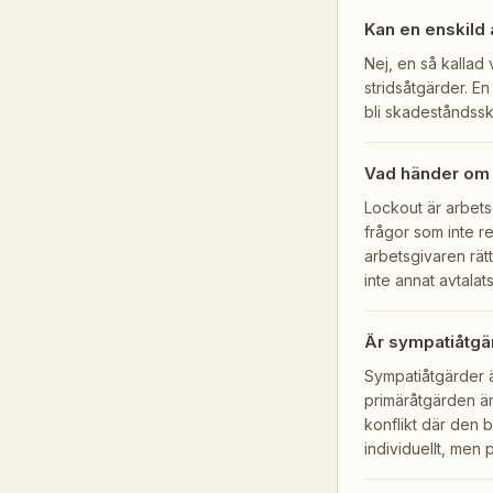
Kan en enskild 
Nej, en så kallad v
stridsåtgärder. En
bli skadeståndssk
Vad händer om 
Lockout är arbetsg
frågor som inte re
arbetsgivaren rätt
inte annat avtalat
Är sympatiåtgär
Sympatiåtgärder är
primäråtgärden är 
konflikt där den 
individuellt, men 