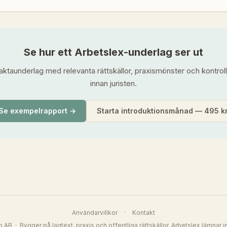
Se hur ett Arbetslex-underlag ser ut
faktaunderlag med relevanta rättskällor, praxismönster och kontro
innan juristen.
Se exempelrapport →
Starta introduktionsmånad — 495 k
Användarvillkor
·
Kontakt
B · Bygger på lagtext, praxis och offentliga rättskällor. Arbetslex lämnar int