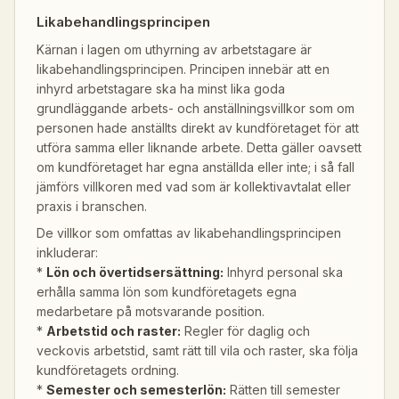
Likabehandlingsprincipen
Kärnan i lagen om uthyrning av arbetstagare är
likabehandlingsprincipen. Principen innebär att en
inhyrd arbetstagare ska ha minst lika goda
grundläggande arbets- och anställningsvillkor som om
personen hade anställts direkt av kundföretaget för att
utföra samma eller liknande arbete. Detta gäller oavsett
om kundföretaget har egna anställda eller inte; i så fall
jämförs villkoren med vad som är kollektivavtalat eller
praxis i branschen.
De villkor som omfattas av likabehandlingsprincipen
inkluderar:
*
Lön och övertidsersättning:
Inhyrd personal ska
erhålla samma lön som kundföretagets egna
medarbetare på motsvarande position.
*
Arbetstid och raster:
Regler för daglig och
veckovis arbetstid, samt rätt till vila och raster, ska följa
kundföretagets ordning.
*
Semester och semesterlön:
Rätten till semester