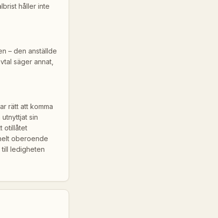
ist håller inte
en – den anställde
avtal säger annat,
ar rätt att komma
utnyttjat sin
otillåtet
 helt oberoende
till ledigheten