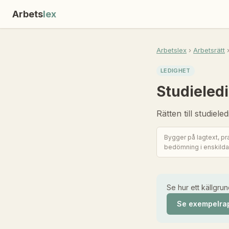
Arbets
lex
Arbetslex
›
Arbetsrätt
›
LEDIGHET
Studieledi
Rätten till studiel
Bygger på lagtext, prax
bedömning i enskilda
Se hur ett källgrun
Se exempelra