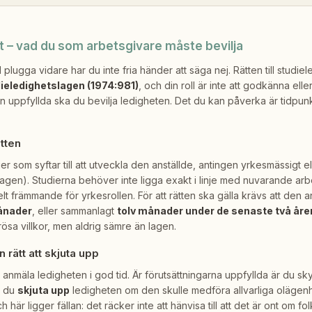
t – vad du som arbetsgivare måste bevilja
l plugga vidare har du inte fria händer att säga nej. Rätten till studiel
ieledighetslagen (1974:981)
, och din roll är inte att godkänna elle
en uppfyllda ska du bevilja ledigheten. Det du kan påverka är tidpunk
tten
ier som syftar till att utveckla den anställde, antingen yrkesmässigt el
lagen). Studierna behöver inte ligga exakt i linje med nuvarande ar
elt främmande för yrkesrollen. För att rätten ska gälla krävs att den a
ånader
, eller sammanlagt
tolv månader under de senaste två åre
sa villkor, men aldrig sämre än lagen.
 rätt att skjuta upp
anmäla ledigheten i god tid. Är förutsättningarna uppfyllda är du skyl
n du
skjuta upp
ledigheten om den skulle medföra allvarliga olägenh
här ligger fällan: det räcker inte att hänvisa till att det är ont om f