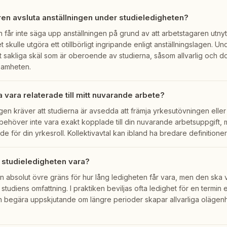
en avsluta anställningen under studieledigheten?
 får inte säga upp anställningen på grund av att arbetstagaren utnyttjar
t skulle utgöra ett otillbörligt ingripande enligt anställningslagen. U
lt sakliga skäl som är oberoende av studierna, såsom allvarlig och
ksamheten.
 vara relaterade till mitt nuvarande arbete?
gen kräver att studierna är avsedda att främja yrkesutövningen elle
behöver inte vara exakt kopplade till din nuvarande arbetsuppgift, 
e för din yrkesroll. Kollektivavtal kan ibland ha bredare definitioner
n studieledigheten vara?
 absolut övre gräns för hur lång ledigheten får vara, men den ska 
l studiens omfattning. I praktiken beviljas ofta ledighet för en termin ell
 begära uppskjutande om längre perioder skapar allvarliga olägenh