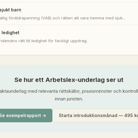
sjukt barn
lfällig föräldrapenning (VAB) och rätten att vara hemma med sjuk...
g ledighet
ndemäns rätt till ledighet för fackligt uppdrag.
Se hur ett Arbetslex-underlag ser ut
faktaunderlag med relevanta rättskällor, praxismönster och kontro
innan juristen.
Se exempelrapport →
Starta introduktionsmånad — 495 k