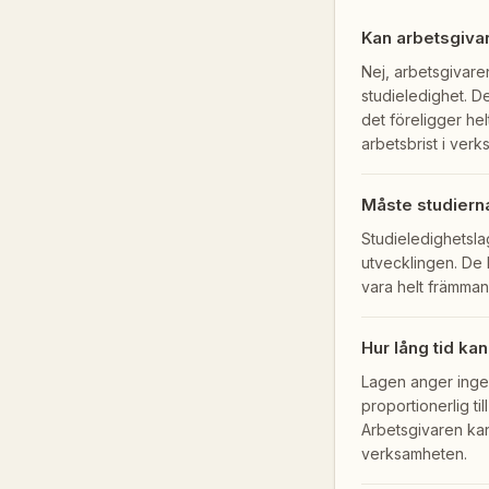
Kan arbetsgivar
Nej, arbetsgivaren
studieledighet. De
det föreligger he
arbetsbrist i ver
Måste studierna
Studieledighetsla
utvecklingen. De 
vara helt främmand
Hur lång tid ka
Lagen anger ingen
proportionerlig til
Arbetsgivaren kan
verksamheten.