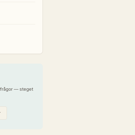
llfrågor — steget
r