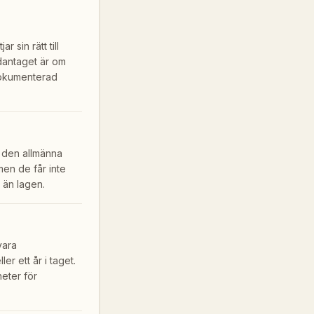
 sin rätt till
ndantaget är om
 dokumenterad
r den allmänna
men de får inte
 än lagen.
vara
er ett år i taget.
eter för