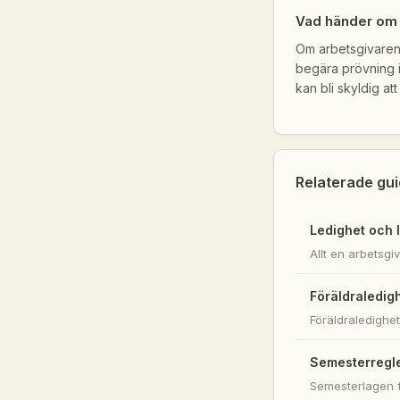
Vad händer om 
Om arbetsgivaren v
begära prövning i
kan bli skyldig at
Relaterade gui
Ledighet och l
Allt en arbetsgi
Föräldraledigh
Föräldraledighet
Semesterregle
Semesterlagen f