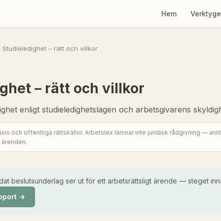
Hem
Verktyge
 Studieledighet – rätt och villkor
ghet – rätt och villkor
edighet enligt studieledighetslagen och arbetsgivarens skyldig
is och offentliga rättskällor. Arbetslex lämnar inte juridisk rådgivning — anlita 
 ärenden.
dat beslutsunderlag ser ut för ett arbetsrättsligt ärende — steget inna
pport →