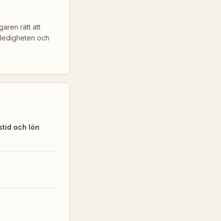
aren rätt att
a ledigheten och
stid och lön