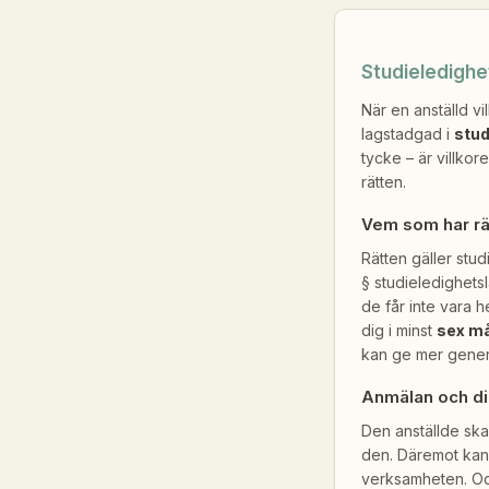
Studieledighe
När en anställd vil
lagstadgad i
stud
tycke – är villkor
rätten.
Vem som har rä
Rätten gäller stud
§ studieledighets
de får inte vara h
dig i minst
sex m
kan ge mer generö
Anmälan och din
Den anställde ska 
den. Däremot ka
verksamheten. Och 