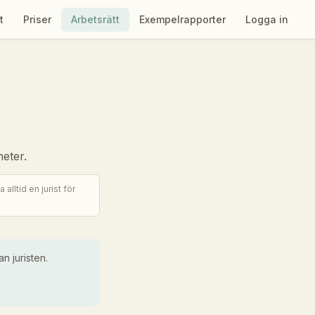
t
Priser
Arbetsrätt
Exempelrapporter
Logga in
heter.
alltid en jurist för
n juristen.