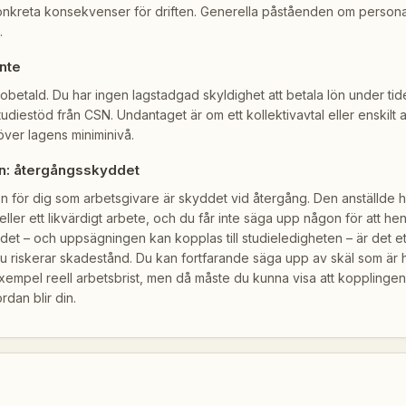
kreta konsekvenser för driften. Generella påståenden om personalbr
.
inte
 obetald. Du har ingen lagstadgad skyldighet att betala lön under tid
 studiestöd från CSN. Undantaget är om ett kollektivavtal eller enskilt 
töver lagens miniminivå.
en: återgångsskyddet
 för dig som arbetsgivare är skyddet vid återgång. Den anställde h
 eller ett likvärdigt arbete, och du får inte säga upp någon för att hen 
 det – och uppsägningen kan kopplas till studieledigheten – är det ett 
u riskerar skadestånd. Du kan fortfarande säga upp av skäl som är
 exempel reell arbetsbrist, men då måste du kunna visa att kopplingen 
rdan blir din.