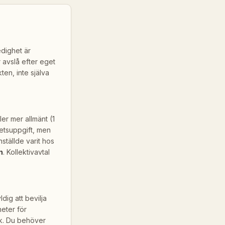
edighet är
r avslå efter eget
ten, inte själva
ler mer allmänt (1
betsuppgift, men
nställde varit hos
n
. Kollektivavtal
dig att bevilja
eter för
olk. Du behöver