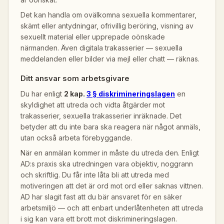
Det kan handla om ovälkomna sexuella kommentarer,
skämt eller antydningar, ofrivillig beröring, visning av
sexuellt material eller upprepade oönskade
närmanden. Även digitala trakasserier — sexuella
meddelanden eller bilder via mejl eller chatt — räknas.
Ditt ansvar som arbetsgivare
Du har enligt
2 kap.
3 § diskrimineringslagen
en
skyldighet att utreda och vidta åtgärder mot
trakasserier, sexuella trakasserier inräknade. Det
betyder att du inte bara ska reagera när något anmäls,
utan också arbeta förebyggande.
När en anmälan kommer in måste du utreda den. Enligt
AD:s praxis ska utredningen vara objektiv, noggrann
och skriftlig. Du får inte låta bli att utreda med
motiveringen att det är ord mot ord eller saknas vittnen.
AD har slagit fast att du bär ansvaret för en säker
arbetsmiljö — och att enbart underlåtenheten att utreda
i sig kan vara ett brott mot diskrimineringslagen.