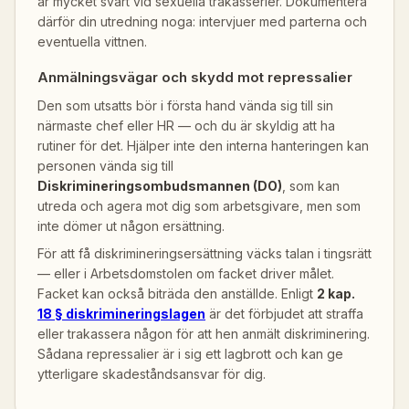
är mycket svårt vid sexuella trakasserier. Dokumentera
därför din utredning noga: intervjuer med parterna och
eventuella vittnen.
Anmälningsvägar och skydd mot repressalier
Den som utsatts bör i första hand vända sig till sin
närmaste chef eller HR — och du är skyldig att ha
rutiner för det. Hjälper inte den interna hanteringen kan
personen vända sig till
Diskrimineringsombudsmannen (DO)
, som kan
utreda och agera mot dig som arbetsgivare, men som
inte dömer ut någon ersättning.
För att få diskrimineringsersättning väcks talan i tingsrätt
— eller i Arbetsdomstolen om facket driver målet.
Facket kan också biträda den anställde. Enligt
2 kap.
18 § diskrimineringslagen
är det förbjudet att straffa
eller trakassera någon för att hen anmält diskriminering.
Sådana repressalier är i sig ett lagbrott och kan ge
ytterligare skadeståndsansvar för dig.