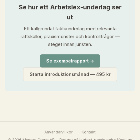
Se hur ett Arbetslex-underlag ser
ut
Ett källgrundat faktaunderlag med relevanta
rättskällor, praxismönster och kontrollfrågor —
steget innan juristen.
Se exempelrapport →
Starta introduktionsmånad — 495 kr
Användarvillkor
·
Kontakt
© 2026 Manpro Group AB · Bygger på lagtext, praxis och offentliga