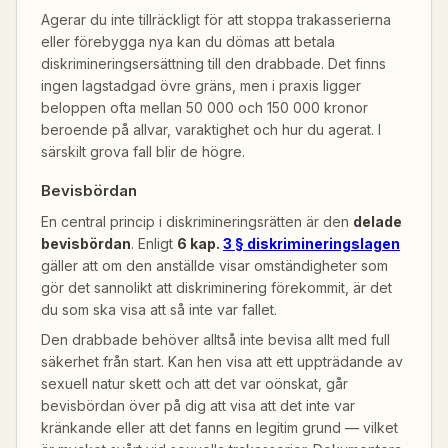
Agerar du inte tillräckligt för att stoppa trakasserierna
eller förebygga nya kan du dömas att betala
diskrimineringsersättning till den drabbade. Det finns
ingen lagstadgad övre gräns, men i praxis ligger
beloppen ofta mellan 50 000 och 150 000 kronor
beroende på allvar, varaktighet och hur du agerat. I
särskilt grova fall blir de högre.
Bevisbördan
En central princip i diskrimineringsrätten är den
delade
bevisbördan
. Enligt
6 kap.
3 § diskrimineringslagen
gäller att om den anställde visar omständigheter som
gör det sannolikt att diskriminering förekommit, är det
du som ska visa att så inte var fallet.
Den drabbade behöver alltså inte bevisa allt med full
säkerhet från start. Kan hen visa att ett uppträdande av
sexuell natur skett och att det var oönskat, går
bevisbördan över på dig att visa att det inte var
kränkande eller att det fanns en legitim grund — vilket