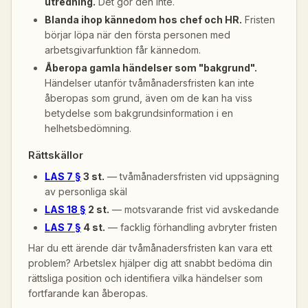
utredning.
Det gör den inte.
Blanda ihop kännedom hos chef och HR.
Fristen
börjar löpa när den första personen med
arbetsgivarfunktion får kännedom.
Åberopa gamla händelser som "bakgrund".
Händelser utanför tvåmånadersfristen kan inte
åberopas som grund, även om de kan ha viss
betydelse som bakgrundsinformation i en
helhetsbedömning.
Rättskällor
LAS 7 §
3 st.
— tvåmånadersfristen vid uppsägning
av personliga skäl
LAS 18 §
2 st.
— motsvarande frist vid avskedande
LAS 7 §
4 st.
— facklig förhandling avbryter fristen
Har du ett ärende där tvåmånadersfristen kan vara ett
problem? Arbetslex hjälper dig att snabbt bedöma din
rättsliga position och identifiera vilka händelser som
fortfarande kan åberopas.