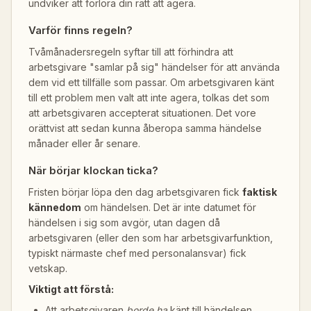
undviker att förlora din rätt att agera.
Varför finns regeln?
Tvåmånadersregeln syftar till att förhindra att
arbetsgivare "samlar på sig" händelser för att använda
dem vid ett tillfälle som passar. Om arbetsgivaren känt
till ett problem men valt att inte agera, tolkas det som
att arbetsgivaren accepterat situationen. Det vore
orättvist att sedan kunna åberopa samma händelse
månader eller år senare.
När börjar klockan ticka?
Fristen börjar löpa den dag arbetsgivaren fick
faktisk
kännedom
om händelsen. Det är inte datumet för
händelsen i sig som avgör, utan dagen då
arbetsgivaren (eller den som har arbetsgivarfunktion,
typiskt närmaste chef med personalansvar) fick
vetskap.
Viktigt att förstå:
Att arbetsgivaren
borde ha
känt till händelsen