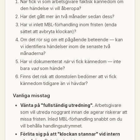
När fick vi som arbetsgivare faktisk kännedom om
den händelse vi vill åberopa?
Har det gått mer än två månader sedan dess?
Har vi inlett MBL-förhandling inom fristen (enda
sättet att avbryta klockan)?
Om det rör sig om ett pågående beteende — kan
vi identifiera händelser inom de senaste två
månaderna?
Har vi dokumenterat
när
vi fick kännedom — inte
bara
vad
som hände?
Finns det risk att domstolen bedömer att vi fick
kännedom tidigare än vi hävdar?
Vanliga misstag
Vänta på "fullständig utredning".
Arbetsgivare
som vill utreda noggrant innan de agerar riskerar att
missa fristen. Inled MBL-förhandling snabbt om du
vill behålla handlingsutrymmet.
Förlita sig på att "klockan stannar" vid intern