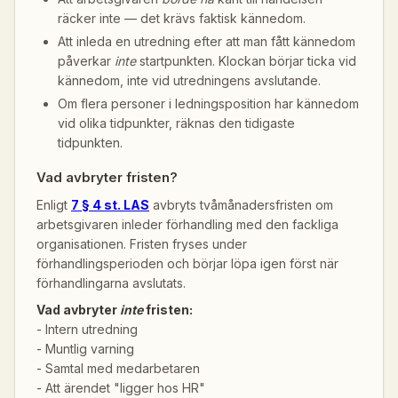
räcker inte — det krävs faktisk kännedom.
Att inleda en utredning efter att man fått kännedom
påverkar
inte
startpunkten. Klockan börjar ticka vid
kännedom, inte vid utredningens avslutande.
Om flera personer i ledningsposition har kännedom
vid olika tidpunkter, räknas den tidigaste
tidpunkten.
Vad avbryter fristen?
Enligt
7 § 4 st. LAS
avbryts tvåmånadersfristen om
arbetsgivaren inleder förhandling med den fackliga
organisationen. Fristen fryses under
förhandlingsperioden och börjar löpa igen först när
förhandlingarna avslutats.
Vad avbryter
inte
fristen:
- Intern utredning
- Muntlig varning
- Samtal med medarbetaren
- Att ärendet "ligger hos HR"