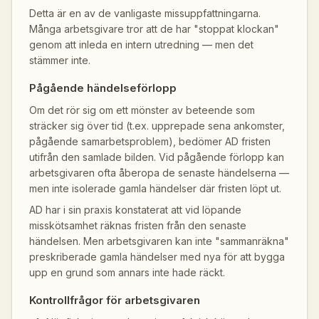
Detta är en av de vanligaste missuppfattningarna.
Många arbetsgivare tror att de har "stoppat klockan"
genom att inleda en intern utredning — men det
stämmer inte.
Pågående händelseförlopp
Om det rör sig om ett mönster av beteende som
sträcker sig över tid (t.ex. upprepade sena ankomster,
pågående samarbetsproblem), bedömer AD fristen
utifrån den samlade bilden. Vid pågående förlopp kan
arbetsgivaren ofta åberopa de senaste händelserna —
men inte isolerade gamla händelser där fristen löpt ut.
AD har i sin praxis konstaterat att vid löpande
misskötsamhet räknas fristen från den senaste
händelsen. Men arbetsgivaren kan inte "sammanräkna"
preskriberade gamla händelser med nya för att bygga
upp en grund som annars inte hade räckt.
Kontrollfrågor för arbetsgivaren